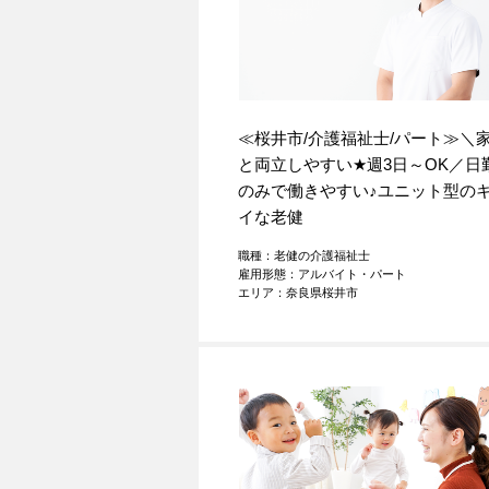
≪桜井市/介護福祉士/パート≫＼
と両立しやすい
★
週3日～OK／日
のみで働きやすい
♪
ユニット型の
イな老健
職種：老健の介護福祉士
雇用形態：アルバイト・パート
エリア：奈良県桜井市