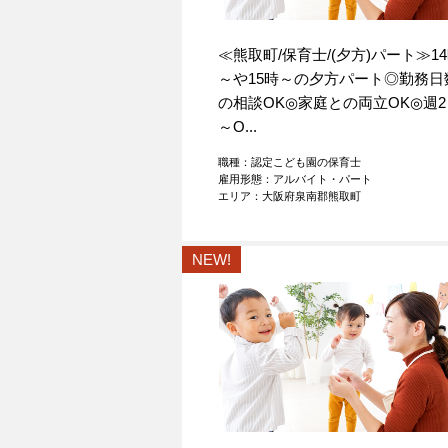
≪熊取町/保育士/(夕方)パート≫1
～や15時～の夕方パート◎勤務日
の相談OK◎家庭との両立OK◎週2
～O...
職種：認定こども園の保育士
雇用形態：アルバイト・パート
エリア：大阪府泉南郡熊取町
NEW!