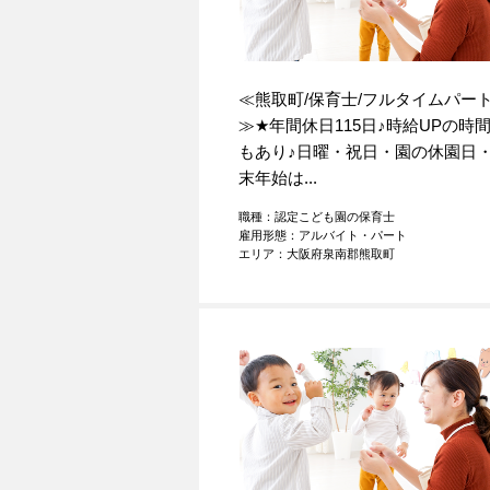
≪熊取町/保育士/フルタイムパー
≫
★
年間休日115日
♪
時給UPの時
もあり
♪
日曜・祝日・園の休園日
末年始は...
職種：認定こども園の保育士
雇用形態：アルバイト・パート
エリア：大阪府泉南郡熊取町