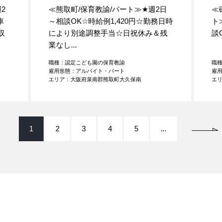
2
≪熊取町/保育教諭/パート≫
★
週2日
≪
車
～相談OK☆時給例1,420円☆勤務日時
ト
収
により別途調整手当☆日祝休み＆残
談
業なし...
職種：認定こども園の保育教諭
職
雇用形態：アルバイト・パート
雇
エリア：大阪府泉南郡熊取町大久保南
エ
1
2
3
4
5
...