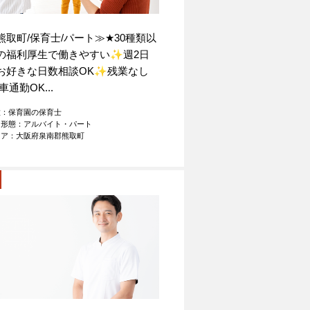
熊取町/保育士/パート≫
★
30種類以
の福利厚生で働きやすい
✨
週2日
お好きな日数相談OK
✨
残業なし
車通勤OK...
種：保育園の保育士
用形態：アルバイト・パート
リア：大阪府泉南郡熊取町