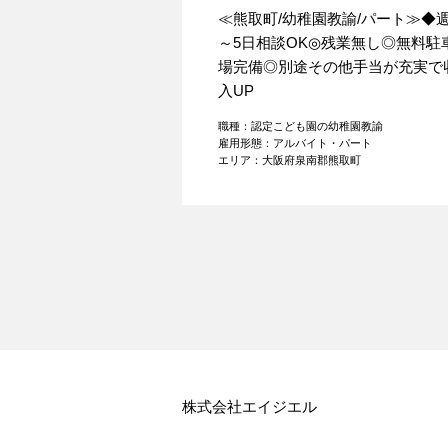
≪熊取町/幼稚園教諭/パート≫◆週
～5日相談OK◎残業無し◎無料駐
場完備◎別途その他手当が充実で
入UP
職種：認定こども園の幼稚園教諭
雇用形態：アルバイト・パート
エリア：大阪府泉南郡熊取町
株式会社エイジエル