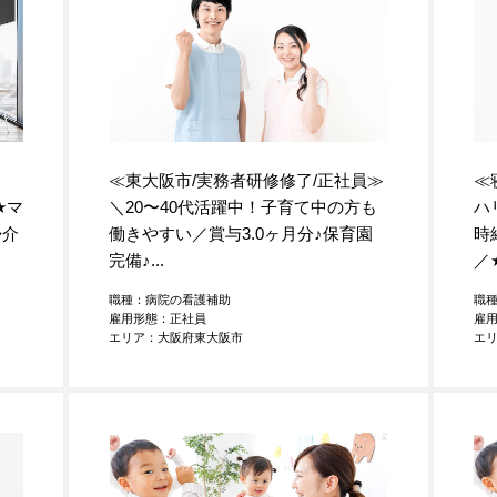
ト
≪東大阪市/実務者研修修了/正社員≫
≪
★
マ
＼20〜40代活躍中！子育て中の方も
ハ
◆介
働きやすい／賞与3.0ヶ月分
♪
保育園
時
完備
♪
...
／
職種：病院の看護補助
職
雇用形態：正社員
雇
エリア：大阪府東大阪市
エ