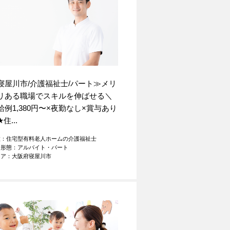
寝屋川市/介護福祉士/パート≫メリ
リある職場でスキルを伸ばせる＼
給例1,380円〜×夜勤なし×賞与あり
★
住...
種：住宅型有料老人ホームの介護福祉士
用形態：アルバイト・パート
リア：大阪府寝屋川市