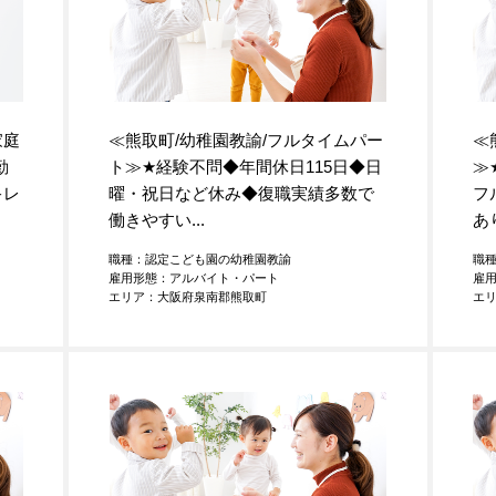
家庭
≪熊取町/幼稚園教諭/フルタイムパー
≪
勤
ト≫
★
経験不問◆年間休日115日◆日
≫
キレ
曜・祝日など休み◆復職実績多数で
フ
働きやすい...
あ
職種：認定こども園の幼稚園教諭
職
雇用形態：アルバイト・パート
雇
エリア：大阪府泉南郡熊取町
エ