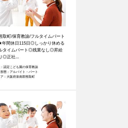
熊取町/保育教諭/フルタイムパート
★
年間休日115日◎しっかり休める
ルタイムパート◎残業なし◎昇給
り◎正社...
種：認定こども園の保育教諭
用形態：アルバイト・パート
リア：大阪府泉南郡熊取町