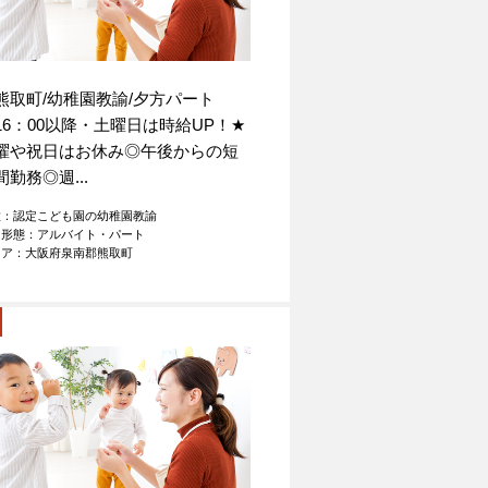
熊取町/幼稚園教諭/夕方パート
16：00以降・土曜日は時給UP！
★
曜や祝日はお休み◎午後からの短
間勤務◎週...
種：認定こども園の幼稚園教諭
用形態：アルバイト・パート
リア：大阪府泉南郡熊取町