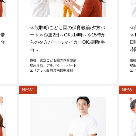
ト
≪熊取町/こども園の保育教諭/夕方パ
≪
間帯
ート≫◎週2日～OK
♪
14時～や15時か
≫
・年
らの夕方パート
♪
マイカーOK
♪
調整手
日
当...
時
職種：認定こども園の保育教諭
職
雇用形態：アルバイト・パート
雇
エリア：大阪府泉南郡熊取町
エ
NEW!
NEW!