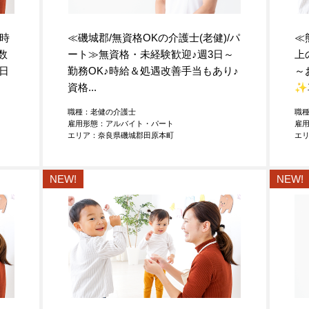
4時
≪磯城郡/無資格OKの介護士(老健)/パ
≪
数
ート≫無資格・未経験歓迎
♪
週3日～
上
日
勤務OK
♪
時給＆処遇改善手当もあり
♪
～
資格...
✨
職種：老健の介護士
職
雇用形態：アルバイト・パート
雇
エリア：奈良県磯城郡田原本町
エ
NEW!
NEW!