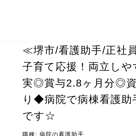
≪堺市/看護助手/正社
子育て応援！両立しや
実◎賞与2.8ヶ月分◎
り◆病院で病棟看護助
です☆
職種: 病院の看護助手