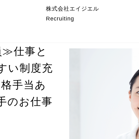
株式会社エイジエル
Recruiting
員≫仕事と
すい制度充
資格手当あ
手のお仕事