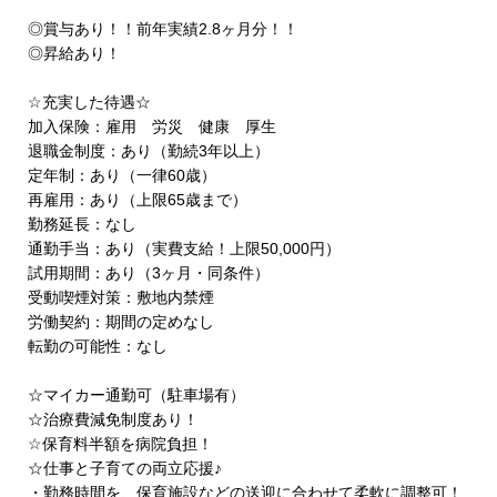
◎賞与あり！！前年実績2.8ヶ月分！！
◎昇給あり！
☆充実した待遇☆
加入保険：雇用 労災 健康 厚生
退職金制度：あり（勤続3年以上）
定年制：あり（一律60歳）
再雇用：あり（上限65歳まで）
勤務延長：なし
通勤手当：あり（実費支給！上限50,000円）
試用期間：あり（3ヶ月・同条件）
受動喫煙対策：敷地内禁煙
労働契約：期間の定めなし
転勤の可能性：なし
☆マイカー通勤可（駐車場有）
☆治療費減免制度あり！
☆保育料半額を病院負担！
☆仕事と子育ての両立応援
♪
・勤務時間を、保育施設などの送迎に合わせて柔軟に調整可！