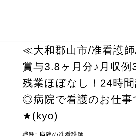
≪大和郡山市/准看護師
♪
賞与3.8ヶ月分
月収例3
残業ほぼなし！24時
◎病院で看護のお仕事
★
(kyo)
職種: 病院の准看護師