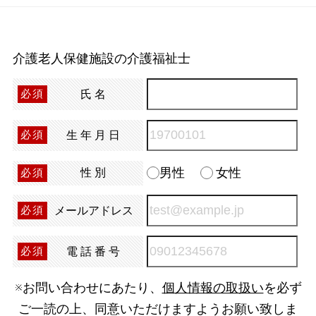
介護老人保健施設の介護福祉士
氏名
必須
生年月日
必須
男性
女性
性別
必須
メールアドレス
必須
電話番号
必須
※お問い合わせにあたり、
個人情報の取扱い
を必ず
ご一読の上、同意いただけますようお願い致しま